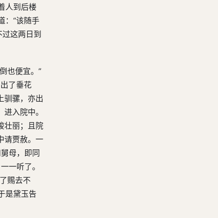
着人到后楼
道：“该随手
不过这两日到
倒也便宜。”
。出了垂花
上驯骡，亦出
，进入院中。
峻壮丽；且院
中请贾赦。一
和舅母，即同
，一一听了。
领了赐去不
于是黛玉告