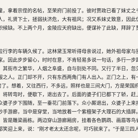
童，拿着宗侄的名帖，至荣府门前投了。彼时贾政已看了妹丈之
人，礼贤下士，拯弱扶济危，大有祖风；况又系妹丈致意，因此
职候缺。不上两个月，金陵应天府缺出，便谋补了此缺，拜辞了
拉行李的车辆久候了。这林黛玉常听得母亲说过，她外祖母家与
家。因此步步留心，时时在意，不肯轻易多说一句话，多行一步
，其街市之繁华，人烟之阜盛，自与别处不同。又行了半日，忽
服之人。正门却不开，只有东西两角门有人出入。正门之上，有
长房了。想着，又往西行，不多远，照样也是三间大门，方是荣国
，将转弯时，便歇下，退出去了。后面的婆子们已都下了轿，赶
众婆子步下围随，至一垂花门前落下。众小厮退出，众婆子上来
抄手游廊，当中是穿堂，当地放着一个紫檀架子大理石的大插屏
，皆是雕梁画栋。两边穿山游廊厢房，挂着各色鹦鹉、画眉等鸟
都笑迎上来，说：“刚才老太太还念呢，可巧就来了。”于是三四