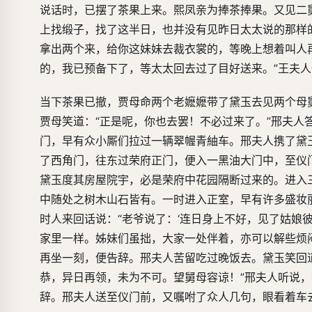
说话时，已摆了茶果上来。熙凤亲为捧茶捧果。又见二舅
上找缎子，找了这半日，也并没有见昨日太太说的那样的
拿出两个来，给你这妹妹去裁衣裳的，等晚上想着叫人
的，我已预备下了，等太太回去过了目好送来。”王夫
当下茶果已撤，贾母命两个老嬷嬷带了黛玉去见两个母
贾母笑道：“正是呢，你也去罢！不必过来了。”邢夫人
门，早有众小厮们拉过一辆翠幄青紬车。邢夫人携了黛
了西角门，往东过荣府正门，便入一黑油大门中，至仪
黛玉度其房屋院宇，必是荣府中花园隔断过来的。进入
中随处之树木山石皆有。一时进入正室，早有许多盛妆
时人来回话说：“老爷说了：‘连日身上不好，见了姑娘
家里一样。姊妹们虽拙，大家一处伴着，亦可以解些烦闷
再坐一刻，便告辞。邢夫人苦留吃过晚饭去。黛玉笑回
恭，异日再领，未为不可。望舅母容谅！”邢夫人听说，
辞。邢夫人送至仪门前，又嘱咐了众人几句，眼看着车