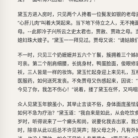
黛玉方进入房时，只见两个人搀着一位鬓发如银的老母
“心肝儿肉”叫着大哭起来。当下地下侍立之人，无不
母。--此即冷子兴所云之史太君也，贾赦、贾政之母。
媳妇珠大嫂子。”黛玉一一拜见过。贾母又说：“请姑娘
不一时，只见三个奶嬷嬷并五六个丫鬟，簇拥着三个姊
可亲。第二个削肩细腰，长挑身材，鸭蛋脸面，俊眼修
袄，三人皆是一样的妆饰。黛玉忙起身迎上来见礼，互
医服药，如何送死发丧。不免贾母又伤感起来，因说：
今见了你，我怎不伤心！”说着，搂了黛玉在怀，又呜
众人见黛玉年貌虽小，其举止言谈不俗，身体面庞虽怯
如何不急为疗治？”黛玉道：“我自来是如此，从会吃
岁时，听得说来了一个癞头和尚，说要化我去出家，我
时，除非从此以后总不许见哭声；除父母之外，凡有外