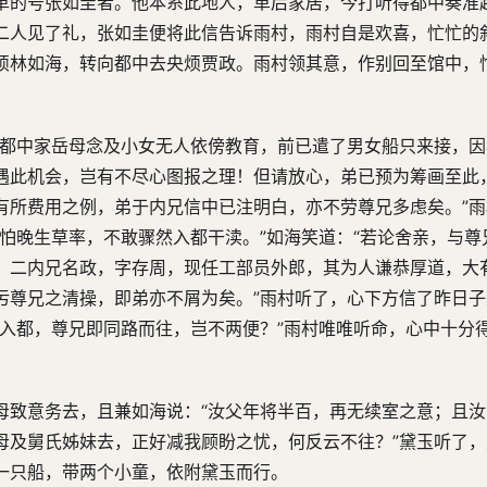
革的号张如圭者。他本系此地人，革后家居，今打听得都中奏准
二人见了礼，张如圭便将此信告诉雨村，雨村自是欢喜，忙忙的
烦林如海，转向都中去央烦贾政。雨村领其意，作别回至馆中，
，都中家岳母念及小女无人依傍教育，前已遣了男女船只来接，
遇此机会，岂有不尽心图报之理！但请放心，弟已预为筹画至此
有所费用之例，弟于内兄信中已注明白，亦不劳尊兄多虑矣。”
怕晚生草率，不敢骤然入都干渎。”如海笑道：“若论舍亲，与尊
；二内兄名政，字存周，现任工部员外郎，其为人谦恭厚道，大
污尊兄之清操，即弟亦不屑为矣。”雨村听了，心下方信了昨日
女入都，尊兄即同路而往，岂不两便？”雨村唯唯听命，心中十分
母致意务去，且兼如海说：“汝父年将半百，再无续室之意；且
母及舅氏姊妹去，正好减我顾盼之忧，何反云不往？”黛玉听了
一只船，带两个小童，依附黛玉而行。