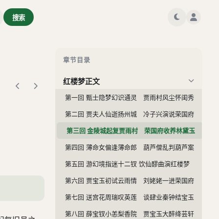
搜索
章节目录
红楼梦正文
第一回 甄士隐梦幻识通灵 贾雨村风尘怀闺秀
第二回 贾夫人仙逝扬州城 冷子兴演说荣国府
第三回 金陵城起复贾雨村 荣国府收养林黛玉
第四回 薄命女偏逢薄命郎 葫芦僧乱判葫芦案
第五回 游幻境指迷十二钗 饮仙醪曲演红楼梦
第六回 贾宝玉初试云雨情 刘姥姥一进荣国府
第七回 送宫花周瑞叹英莲 谈肆业秦钟结宝玉
第八回 薛宝钗小恙梨香院 贾宝玉大醉绛芸轩