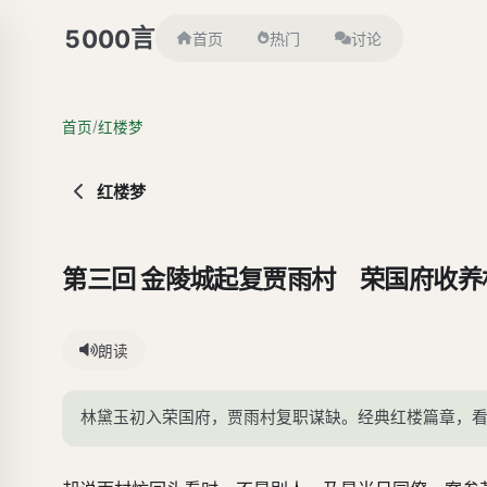
言
5000
首页
热门
讨论
/
首页
红楼梦
红楼梦
第三回 金陵城起复贾雨村 荣国府收养
朗读
林黛玉初入荣国府，贾雨村复职谋缺。经典红楼篇章，