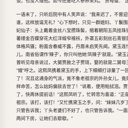
谈，也没人理他。如今还是吃人参养荣丸。”贾母道：“
一语未了，只听后院中有人笑声说：“我来迟了，不曾迎
谁，这样放诞无礼？”心下想时，只见一群媳妇、丫鬟
妃仙子：头上戴着金丝八宝攒珠髻，绾着朝阳五凤挂珠
著缕金百蝶穿花大红洋缎窄褙袄，外罩五彩刻丝石青银
体格风骚；粉面含春威不露，丹唇未启笑先闻。黛玉连
儿，南省俗谓作‘辣子’，你只叫他她‘凤辣子’就是。”
曾听见母亲说过，大舅贾赦之子贾琏，娶的就是二舅母
“嫂”呼之。这熙凤携着黛玉的手，上下细细打谅量了一
了！况且这通身的气派，竟不象老祖宗的外孙女儿，竟
样命苦，怎么姑妈偏就去世了！”说着，便用帕拭泪。
了，快再休提前话！”这熙凤听了，忙转悲为喜道：“
祖宗。该打，该打！”又忙携黛玉之手，问：“妹妹几
只管告诉我；丫头老婆们不好了，也只管告诉我。”一
两间下房，让她们去歇歇。”