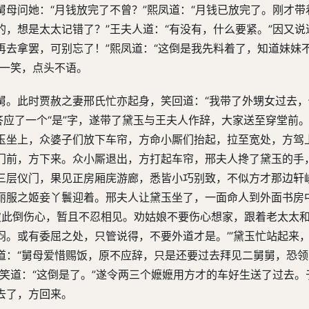
母问她：“月钱放完了不曾？”熙凤道：“月钱已放完了。刚才带
，想是太太记错了？”王夫人道：“有没有，什么要紧。”因又说
再去拿罢，可别忘了！”熙凤道：“这倒是我先料着了，知道妹妹
人一笑，点头不语。
舅。此时贾赦之妻邢氏忙亦起身，笑回道：“我带了外甥女过去，
答应了一个“是”字，遂带了黛玉与王夫人作辞，大家送至穿堂前
玉坐上，众婆子们放下车帘，方命小厮们抬起，拉至宽处，方驾
门前，方下来。众小厮退出，方打起车帘，邢夫人搀了黛玉的手
三层仪门，果见正房厢庑游廊，悉皆小巧别致，不似方才那边轩
丽服之姬妾丫鬟迎着。邢夫人让黛玉坐了，一面命人到外面书房
彼此倒伤心，暂且不忍相见。劝姑娘不要伤心想家，跟着老太太
。或有委屈之处，只管说得，不要外道才是。’”黛玉忙站起来
道：“舅母爱惜赐饭，原不应辞，只是还要过去拜见二舅舅，恐
笑道：“这倒是了。”遂令两三个嬷嬷用方才的车好生送了过去。
去了，方回来。