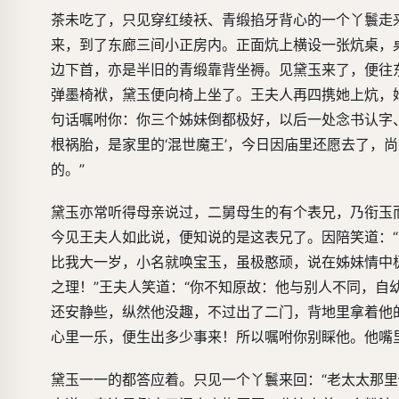
茶未吃了，只见穿红绫袄、青缎掐牙背心的一个丫鬟走
来，到了东廊三间小正房内。正面炕上横设一张炕桌，
边下首，亦是半旧的青缎靠背坐褥。见黛玉来了，便往
弹墨椅袱，黛玉便向椅上坐了。王夫人再四携她上炕，
句话嘱咐你：你三个姊妹倒都极好，以后一处念书认字
根祸胎，是家里的‘混世魔王’，今日因庙里还愿去了，
的。”
黛玉亦常听得母亲说过，二舅母生的有个表兄，乃衔玉
今见王夫人如此说，便知说的是这表兄了。因陪笑道：
比我大一岁，小名就唤宝玉，虽极憨顽，说在姊妹情中
之理！”王夫人笑道：“你不知原故：他与别人不同，
还安静些，纵然他没趣，不过出了二门，背地里拿着他
心里一乐，便生出多少事来！所以嘱咐你别睬他。他嘴
黛玉一一的都答应着。只见一个丫鬟来回：“老太太那