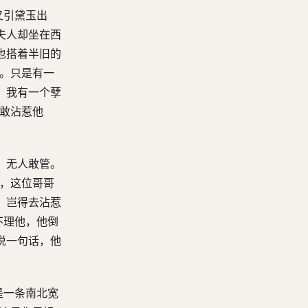
又引黛玉出
夫人却坐在西
也搭着半旧的
罢。只是有一
：我有一个孽
不敢沾惹他
，无人敢管。
说，这位哥哥
，岂得去沾惹
不理他，他倒
说一句话，他
是一条南北宽