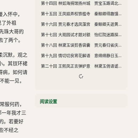
第十四回 林如海捐馆扬州城 贾宝玉路谒北静王
第十五回 王凤姐弄权铁槛寺 秦鲸卿得趣馒头庵
搂入怀中，
见了外祖
第十六回 贾元春才选凤藻宫 秦鲸卿夭逝黄泉路
先珠大哥的
第十七回 大观园试才题对额 怡红院迷路探曲折
去了两个。
第十八回 林黛玉误剪香袋囊 贾元春归省庆元宵
柔沉默，观之
第十九回 情切切良宵花解语 意绵绵静日玉生香
小。其钗环裙
第二十回 王熙凤正言弹妒意 林黛玉俏语谑娇音
得病，如何请
也不能一见，
阅读设置
“常服何药，
那一年我才三
的。若要好
些不经之