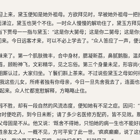
迎上来，黛玉便知是她外祖母。方欲拜见时，早被她外祖母一把
掩面涕泣，黛玉也哭个不住。一时众人慢慢的解劝住了，黛玉方拜
当下贾母一一指与黛玉：“这是你大舅母；这是你二舅母；这是你
们来。今日远客才来，可以不必上学去了。”众人答应了一声，便
妹来了。第一个肌肤微丰，合中身材，腮凝新荔，鼻腻鹅脂，温
眉，顾盼神飞，文彩精华，见之忘俗。第三个身量未足，形容尚
相厮认过，大家归坐。丫鬟们斟上茶来。不过说些黛玉之母如何
“我这些儿女，所疼者独有你母亲，今日一旦先舍我去了，连面
咽起来。众人忙都宽慰解释，方略略止住。
弱不胜，却有一段自然的风流态度，便知她有不足之症。因问：
饮食时便吃药，到今日未断；请了多少名医修方配药，皆不见效。
父母固是不从。他又说：‘既舍不得她，只怕她的病一生也不能好
姓亲友之人，一概不见，方可平安了此一世。’疯疯癫癫，说了这