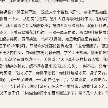
正好，我这里正配丸药呢。叫他们多配一料就是了。”
接远客！”黛玉纳罕道：“这些人个个皆敛声屏气，恭肃严整如此
围拥着一个人，从后房门进来。这个人打扮与众姊妹不同，彩绣
钗；项上戴着赤金盘螭璎珞圈；裙边系着豆绿宫条、双衡比目玫
鼠褂；下着翡翠撒花洋绉裙。一双丹凤三角眼，两弯柳叶吊梢眉
忙起身接见。贾母笑道：“你不认得她，她是我们这里有名的一
黛玉正不知以何称呼，只见众姊妹都忙告诉她道：“这是琏嫂子。”黛
王氏之内侄女，自幼假充男儿教养的，学名叫王熙凤。黛玉忙陪
回，仍送至贾母身边坐下，因笑道：“天下真有这样标致人物，我
是个嫡亲的孙女，怨不得老祖宗天天口头心头，一时不忘。只可
贾母笑道：“我才好了，你倒来招我！你妹妹远路才来，身子又弱
正是呢！我一见了妹妹，一心都在他身上了，又是喜欢，又是伤心
岁了？可也上过学？现吃什么药？在这里不要想家，想要什么吃的
面又问婆子们：“林姑娘的行李东西可搬进来了？带了几个人来？