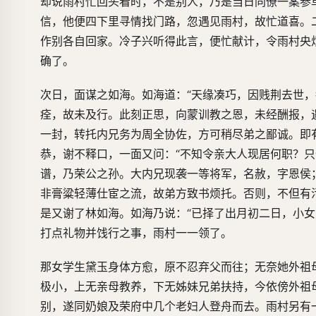
却说雨村忙回头看时，不是别人，乃是当日同僚一案参
信，他便四下里寻情找门路，忽遇见雨村，故忙道喜。
作别各自回家。冷子兴听得此言，便忙献计，令雨村央
确了。
次日，面谋之如海。如海道：“天缘凑巧，因贱荆去世
痊，故未及行。此刻正思，向蒙训教之恩，未经酬报，
一封，转托内兄务为周全协佐，方可稍尽弟之鄙诚。即
恭，谢不释口，一面又问：“不知令亲大人现居何职？只
谱，乃荣公之孙。大内兄现袭一等将军，名赦，字恩侯
非膏粱轻薄仕宦之流，故弟方致书烦托。否则，不但有
是又谢了林如海。如海乃说：“已择了出月初二日，小
打点礼物并饯行之事，雨村一一领了。
那女学生黛玉身体方愈，原不忍弃父而往；无奈她外祖
极小，上无亲母教养，下无姊妹兄弟扶持，今依傍外祖
别，遂同奶娘及荣府中几个老妇人登舟而去。雨村另有