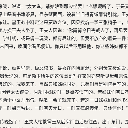
来笑，说道：“太太说，请姑娘到那边坐罢！”老嬷嬷听了，于是
桌上磊着书籍茶具，靠东壁面西，设着半旧得青缎靠背引枕。王
东让。黛玉心中料定这是贾政之位。因见挨炕一溜三张椅子上，
她方挨王夫人坐了。王夫人因说：“你舅舅今日斋戒去了，再见
、学针线，或是偶一玩笑，都有尽让的。但我不放心的最是一件
尚未回来，晚间你看见便知。你只以后不用睬他，你这些姊妹都
而诞，顽劣异常，极恶读书，最喜在内帏厮混；外祖母又极溺爱
“舅母说的，可是衔玉所生的这位哥哥？在家时亦曾听见母亲常
极好的。况我来了，自然只和姊妹同处，兄弟们自是别院另室的
自幼因老太太疼爱，原系同姊妹们一处娇养惯了的。若姊妹们有日
的两个小幺儿出气，咕唧一会子就完了。若这一日姊妹们和他多
里一时甜言蜜语，一时有天无日，一时又疯疯傻傻，只休信他！”
里传晚饭了！”王夫人忙携黛玉从后房门由后廊往西，出了角门，