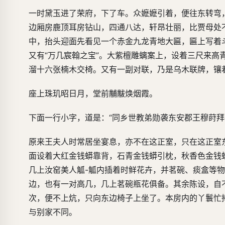
一时黛玉进了荣府，下了车。众嬷嬷引着，便往东转弯
边厢房鹿顶耳房钻山，四通八达，轩昂壮丽，比贾母处
中，抬头迎面先看见一个赤金九龙青地大匾，匾上写着斗
又有“万几宸翰之宝”。大紫檀雕螭案上，设着三尺来
溜十六张楠木交椅。又有一副对联，乃是乌木联牌，镶
座上珠玑昭日月，堂前黼黻焕烟霞。
下面一行小字，道是：“同乡世教弟勋袭东安郡王穆莳拜
原来王夫人时常居坐宴息，亦不在这正室，只在这正室
面设着大红金钱蟒靠背，石青金钱蟒引枕，秋香色金钱
几上汝窑美人觚-觚内插着时鲜花卉，并茗碗、痰盒等
边，也有一对高几，几上茗碗瓶花俱备。其余陈设，自
次，便不上炕，只向东边椅子上坐了。本房内的丫鬟忙
与别家不同。