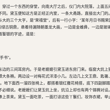
，穿过一个东西的穿堂，向南大厅之后，仪门内大院落，上面五
不同。黛玉便知这方是正经正内室，一条大甬路，直接出大门的
大的三个大字，是“荣禧堂”，后有一行小字：“某年月日书赐荣
高青绿古铜鼎，悬着待漏随朝墨龙大画，一边是金蜼彝，一边是玻
着錾银的字迹，道是：
手书”。
东边的三间耳房内。于是老嬷嬷引黛玉进东房门来。临窗大炕上
蟒大条褥。两边设一对梅花式洋漆小几。左边几上文王鼎、匙箸
物。地下面西一溜四张椅上，都搭着银红撒花椅搭，底下四副脚
不必细说。老嬷嬷们让黛玉炕上坐，炕沿上却也有两个锦褥对设
捧上茶来。黛玉一面吃茶，一面打谅这些丫鬟们，妆饰衣裙，举