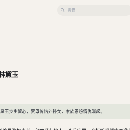
林黛玉
看黛玉步步留心，贾母怜惜外孙女，家族恩怨情仇渐起。