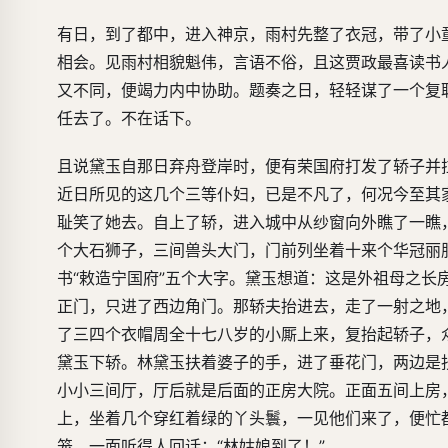
有日，到了都中，进入神京，雨村先整了衣冠，带了小
相会。见雨村相貌魁伟，言语不俗，且这贾政最喜读书
又不同，便竭力内中协助。题奏之日，轻轻谋了一个复
任去了。不在话下。
且说黛玉自那日弃舟登岸时，便有荣国府打发了轿子并
近日所见的这几个三等仆妇，已是不凡了，何况今至其
耻笑了她去。自上了轿，进入城中从纱窗向外瞧了一瞧
个大石狮子，三间兽头大门，门前列坐着十来个华冠丽
书“敕造宁国府”五个大字。黛玉想道：这是外祖母之
正门，只进了西边角门。那轿夫抬进去，走了一射之地
了三四个衣帽周全十七八岁的小厮上来，复抬起轿子，
黛玉下轿。林黛玉扶着婆子的手，进了垂花门，两边是
小小三间厅，厅后就是后面的正房大院。正面五间上房
上，坐着几个穿红着绿的丫头鬟，一见他们来了，便忙
笼，一面听得人回话：“林姑娘到了！”