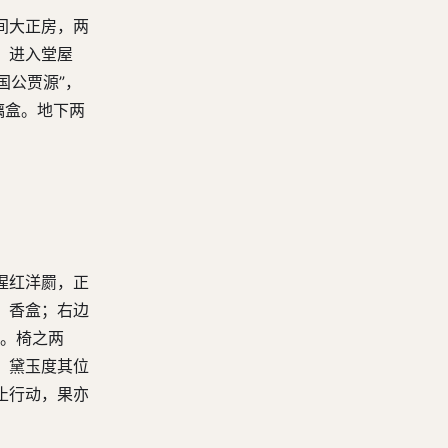
间大正房，两
。进入堂屋
国公贾源”，
璃盒。地下两
猩红洋罽，正
、香盒；右边
踏。椅之两
。黛玉度其位
止行动，果亦