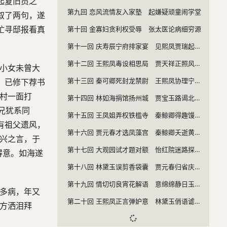
起复旧员之
第九回 恋风流情友入家塾 起嫌疑顽童闹学堂
叙了两句，遂
忙寻邸报看真
第十回 金寡妇贪利权受辱 张太医论病细穷源
第十一回 庆寿辰宁府排家宴 见熙凤贾瑞起淫心
第十二回 王熙凤毒设相思局 贾天祥正照风月鉴
因小女未曾大
第十三回 秦可卿死封龙禁尉 王熙凤协理宁国府
，已修下荐书
雨村一面打
第十四回 林如海捐馆扬州城 贾宝玉路谒北静王
兄犹系同
第十五回 王凤姐弄权铁槛寺 秦鲸卿得趣馒头庵
有祖父遗风，
第十六回 贾元春才选凤藻宫 秦鲸卿夭逝黄泉路
子兴之言，于
第十七回 大观园试才题对额 怡红院迷路探曲折
得意。如海遂
第十八回 林黛玉误剪香袋囊 贾元春归省庆元宵
第十九回 情切切良宵花解语 意绵绵静日玉生香
汝多病，年又
第二十回 王熙凤正言弹妒意 林黛玉俏语谑娇音
，方洒泪拜