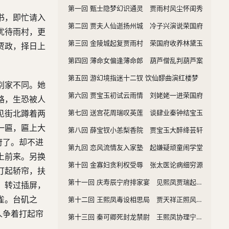
第一回 甄士隐梦幻识通灵 贾雨村风尘怀闺秀
书，即忙请入
第二回 贾夫人仙逝扬州城 冷子兴演说荣国府
优待雨村，更
第三回 金陵城起复贾雨村 荣国府收养林黛玉
贾政，择日上
第四回 薄命女偏逢薄命郎 葫芦僧乱判葫芦案
第五回 游幻境指迷十二钗 饮仙醪曲演红楼梦
别家不同。她
第六回 贾宝玉初试云雨情 刘姥姥一进荣国府
路，生恐被人
第七回 送宫花周瑞叹英莲 谈肆业秦钟结宝玉
见街北蹲着两
一匾，匾上大
第八回 薛宝钗小恙梨香院 贾宝玉大醉绛芸轩
府了。却不进
第九回 恋风流情友入家塾 起嫌疑顽童闹学堂
上前来。另换
第十回 金寡妇贪利权受辱 张太医论病细穷源
打起轿帘，扶
第十一回 庆寿辰宁府排家宴 见熙凤贾瑞起淫心
。转过插屏，
雀。台矶之
第十二回 王熙凤毒设相思局 贾天祥正照风月鉴
人争着打起帘
第十三回 秦可卿死封龙禁尉 王熙凤协理宁国府