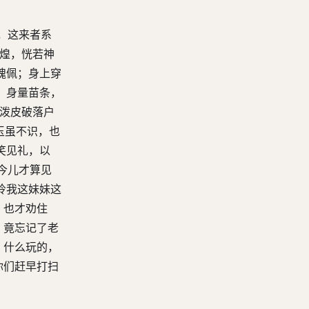
，这来者系
辉煌，恍若神
瑰佩；身上穿
；身量苗条，
个泼皮破落户
玉虽不识，也
笑见礼，以
今儿才算见
怜我这妹妹这
，也才劝住
，竟忘记了老
，什么玩的，
你们赶早打扫