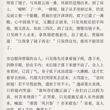
得进了镜子，与凤姐云雨一番，凤姐仍送他出来。到了床
上，‘嗳哟’了一声，一睁眼，镜子从手里掉过来，仍是
反面立着一个骷髅。贾瑞自觉汗津津的，底下已遗了一滩
精。心中到底不足，又翻过正面来，只见凤姐还招手叫
他，他又进去。如此三四次。到了这次，刚要出镜子来，
只见两个人走来，拿铁锁把他套住，拉了就走。贾瑞叫
道：“让我拿了镜子再走！”只说得这句，就再不能说话
了。
旁边服侍贾瑞的众人，只见他先还拿着镜子照，落下来，
仍睁开眼，拾在手内；末后镜子落下来便不动了。众人上
来看时，已没了气。身子底下冰凉渍湿一大滩精。这才忙
着穿衣抬床。代儒夫妇哭得死去活来，大骂道士，“是何
妖镜！若不早毁此物，遗害于世不小。”遂命架火来烧，
只听镜内哭道：“谁叫你们瞧正面了﹗你们自己以假为
真，何苦来烧我？”正哭着，只见那跛足道人从外面跑
来，喊道：“谁毁‘风月鉴’？吾来救也！”说着，直入
中堂，抢入手内，飘然去了。