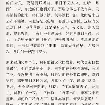
的门未关。贾瑞侧耳听着，半日不见人来，忽听‘咯
蹬’一声，东边的门也倒关了。贾瑞急得也不敢作声，只
得悄悄的出来，将门撼了撼，关得铁桶一般。此时要求出
去亦不能够，南北皆是大房墙，要跳亦无攀援。这屋内又
是过门风，空落落的；现是腊月天气，夜又长，朔风凛
凛，侵肌裂骨，一夜几乎不曾冻死。好容易盼到早晨，只
见一个老婆子先将东门开了，进来去叫西门。贾瑞瞅她背
着脸，一溜烟抱着肩跑了出来，幸而天气尚早，人都未
起，从后门一径跑回家去。
原来贾瑞父母早亡，只有他祖父代儒教养。那代儒素日教
训最严，不许贾瑞多走一步，生怕他在外吃酒赌钱，有误
学业。今忽见他一夜不归，只料定他在外非饮即赌，嫖娼
宿妓，哪里想到这段公案，因此气了一夜。贾瑞也捻着一
把汗，少不得回来撒谎，只说：“往舅舅家去了，天黑
了，留我住了一夜。”代儒道：“自来出门，非禀我不敢
擅出，如何昨日私自去了？据此亦该打，何况是撒谎！”
因此，发狠到底打了三四十扳，还不许吃饭，令他跪在院