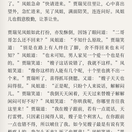
了。”凤姐急命“快请进来。”贾瑞见往里让，心中喜出
望外，急忙进来，见了凤姐，满面陪笑，连连问好。凤姐
儿也假意殷勤，让茶让坐。
贾瑞见凤姐如此打扮，亦发酥倒，因饧了眼问道：“二哥
哥怎么还不回来？”凤姐道：“不知什么原故。”贾瑞笑
道：“别是在路上有人绊住了脚，舍不得回来也未可
知？”凤姐道：“也未可知。男人家见一个爱一个也是有
的。”贾瑞笑道：“嫂子这话说错了，我就不这样。”凤
姐笑道：“像你这样的人能有几个呢，十个里也挑不出一
个来。”贾瑞听了，喜得抓耳挠腮。又道：“嫂子天天也
闷得很。”凤姐道：“正是呢，只盼个人来说话，解解闷
儿。”贾瑞笑道：“我倒天天闲着，天天过来替嫂子解解
闲闷可好不好？”凤姐笑道：“你哄我呢，你哪里肯往我
这里来！”贾瑞道：“我在嫂子跟前，若有一点谎话，天
打雷劈。只因素日闻得人说，嫂子是个利害人，在你跟前
一点也错不得，所以唬住了我。如今见嫂子最是有说有笑
极疼人的，我怎么不来？死了也愿意！”凤姐笑道：“果