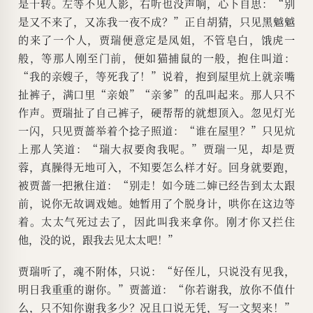
是干转。左等不见人影，右听也没声响，心下自思：“别
是又不来了，又冻我一夜不成？”正自胡猜，只见黑魆魆
的来了一个人，贾瑞便意定是凤姐，不管皂白，饿虎一
般，等那人刚至门前，便如猫捕鼠的一般，抱住叫道：
“我的亲嫂子，等死我了！”说着，抱到屋里炕上就亲嘴
扯裤子，满口里“亲娘”“亲爹”的乱叫起来。那人只不
作声。贾瑞扯了自己裤子，硬帮帮的就想顶入。忽见灯光
一闪，只见贾蔷举着个捻子照道：“谁在屋里？”只见炕
上那人笑道：“瑞大叔要肏我呢。”贾瑞一见，却是贾
蓉，真臊得无地可入，不知要怎么样才好。回身就要跑，
被贾蔷一把揪住道：“别走！如今琏二婶已经告到太太跟
前，说你无故调戏她。她暂用了个脱身计，哄你在这边等
着。太太气死过去了，因此叫我来拿你。刚才你又拦住
他，没的说，跟我去见太太吧！”
贾瑞听了，魂不附体，只说：“好侄儿，只说没有见我，
明日我重重的谢你。”贾蔷道：“你若谢我，放你不值什
么，只不知你谢我多少？况且口说无凭，写一文契来！”