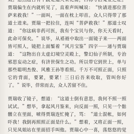
贾瑞偏生在内就听见了，直着声叫喊说：“快请进那位菩
萨来救我！”一面叫，一面在枕上叩首。众人只得带了那
道士进来。贾瑞一把拉住，连叫“菩萨救我！”那道士叹
道：“你这病非药可医，我有个宝贝与你，你天天看时，
此命可保矣。”说毕，从褡裢中取出一面镜子来――两面
皆可照人，镜把上面錾着“风月宝鉴”四字――递与贾瑞
道：“这物出自太虚幻境空灵殿上，警幻仙子所制，专治
邪思妄动之症，有济世保生之功。所以带它到世上，单与
那些聪明杰俊、风雅王孙等看照。千万不可照正面，只照
它的背面，要紧，要紧！三日后吾来收取，管叫你好
了。”说毕，佯常而去，众人苦留不住。
贾瑞收了镜子，想道：“这道士倒有意思，我何不照一照
试试。”想毕，拿起风月鉴来，向反面一照，只见一个骷
髅立在里面，唬得贾瑞连忙掩了，骂：“道士混帐，如何
吓我！我倒再照照正面是什么。”想着，又将正面一照，
只见凤姐站在里面招手叫他。贾瑞心中一喜，荡悠悠的觉