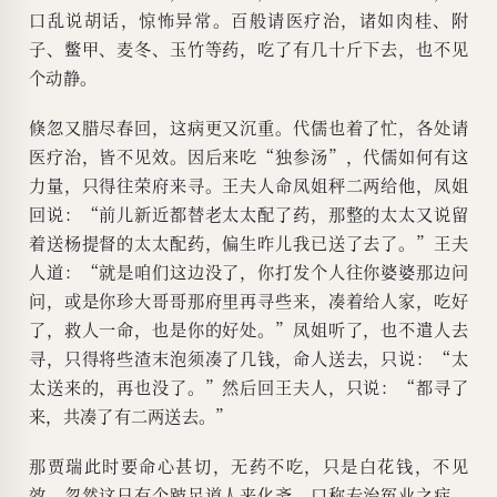
口乱说胡话，惊怖异常。百般请医疗治，诸如肉桂、附
子、鳖甲、麦冬、玉竹等药，吃了有几十斤下去，也不见
个动静。
倏忽又腊尽春回，这病更又沉重。代儒也着了忙，各处请
医疗治，皆不见效。因后来吃“独参汤”，代儒如何有这
力量，只得往荣府来寻。王夫人命凤姐秤二两给他，凤姐
回说：“前儿新近都替老太太配了药，那整的太太又说留
着送杨提督的太太配药，偏生昨儿我已送了去了。”王夫
人道：“就是咱们这边没了，你打发个人往你婆婆那边问
问，或是你珍大哥哥那府里再寻些来，凑着给人家，吃好
了，救人一命，也是你的好处。”凤姐听了，也不遣人去
寻，只得将些渣末泡须凑了几钱，命人送去，只说：“太
太送来的，再也没了。”然后回王夫人，只说：“都寻了
来，共凑了有二两送去。”
那贾瑞此时要命心甚切，无药不吃，只是白花钱，不见
效。忽然这日有个跛足道人来化斋，口称专治冤业之症。