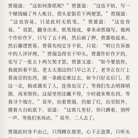
贾瑞道：“这如何落纸呢？”贾蔷道：“这也不妨，写一
个赌钱输了外人帐目，借头家银若干两便罢。”贾瑞道：
“这也容易。只是此时无纸笔。”贾蔷道：“这也容
易。”说罢，翻身出来，纸笔现成，拿来命贾瑞写。他两
个作好作歹，只写了五十两，然后画了押，贾蔷收起来。
然后撕逻贾蓉。贾蓉先咬定牙不依，只说：“明日告诉族
中的人评评理。”贾瑞急得至于叩头。贾蔷作好作歹的，
也写了一张五十两欠契才罢。贾蔷又道：“如今要放你，
我就担着不是。老太太那边的门早已关了，老爷正在厅上
看南京的东西，那一条路定难过去，如今只好走后门。若
这一走，倘或遇见了人，连我也完了。等我们先去哨探哨
探，再来领你。这屋里你还藏不得，少时就来堆东西。等
我寻个地方。”说毕，拉着贾瑞，仍熄了灯，出至院外，
摸着大台矶底下，说道：“这窝儿里好，你只蹲着，别哼
一声，等我们来再动。”说毕，二人去了。
贾瑞此时身不由己，只得蹲在那里。心下正盘算，只听头