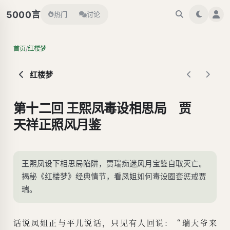
言
5000
热门
讨论
/
首页
红楼梦
红楼梦
第十二回 王熙凤毒设相思局 贾
天祥正照风月鉴
王熙凤设下相思局陷阱，贾瑞痴迷风月宝鉴自取灭亡。
揭秘《红楼梦》经典情节，看凤姐如何毒设圈套惩戒贾
瑞。
话说凤姐正与平儿说话，只见有人回说：“瑞大爷来