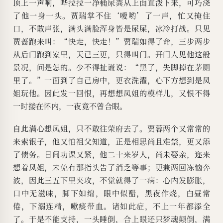
顶上一声响，哗拉拉一净桶尿粪从上面直泼下来，可巧浇
了他一身一头。贾瑞掌不住‘嗳哟’了一声，忙又掩住
口，不敢声张，满头满脸浑身皆是尿屎，冰冷打战。只见
贾蔷跑来叫：“快走，快走！”贾瑞如得了命，三步两步
从后门跑到家里，天已三更，只得叫门。开门人见他这般
景况，问是怎的。少不得扯谎说：“黑了，失脚掉在茅厕
里了。”一面到了自己房中，更衣洗濯，心下方想到是凤
姐玩他。因此发一回恨，再想想凤姐的模样儿，又恨不得
一时搂在怀内，一夜竟不曾合眼。
自此满心想凤姐，只不敢往荣府去了。贾蓉两个又常常的
来索银子，他又怕祖父知道，正是相思尚且难禁，更又添
了债务。日间功课又紧，他二十来岁人，尚未娶亲，迩来
想着凤姐，未免有那指头告了消乏等事；更兼两回冻恼奔
波，因此三五下里夹攻，不觉就得了一病：心内发膨胀，
口中无滋味，脚下如绵，眼中似醋，黑夜作烧，白昼常
倦，下溺连精，嗽痰带血。诸如此症，不上一年都添全
了。于是不能支持，一头睡倒，合上眼还只梦魂颠倒，满