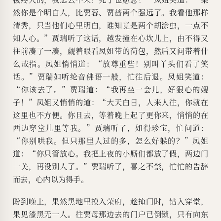
然你是个明白人，比贾蓉、贾蔷两个强远了。我看他那样
清秀，只当他们心里明白，谁知竟是两个胡涂虫，一点不
知人心。”贾瑞听了这话，越发撞在心坎儿上，由不得又
往前凑了一凑，觑着眼看凤姐带的荷包，然后又问带着什
么戒指。凤姐悄悄道：“放尊重些！别叫丫头们看了笑
话。”贾瑞如听纶音佛语一般，忙往后退。凤姐笑道：
“你该去了。”贾瑞道：“我再坐一会儿，好狠心的嫂
子！”凤姐又悄悄的道：“大天白日，人来人往，你就在
这里也不方便。你且去，等着晚上起了更你来，悄悄的在
西边穿堂儿里等我。”贾瑞听了，如得珍宝，忙问道：
“你别哄我。但只那里人过的多，怎么好躲的？”凤姐
道：“你只管放心。我把上夜的小厮们都放了假，两边门
一关，再没别人了。”贾瑞听了，喜之不禁，忙忙的告辞
而去，心内以为得手。
盼到晚上，果然黑地里摸入荣府，趁掩门时，钻入穿堂，
果见漆黑无一人。往贾母那边去的门户已倒锁，只有向东