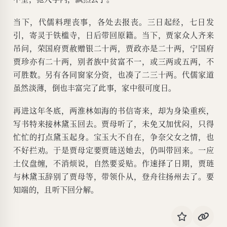
当下，代儒料理丧事，各处去报丧。三日起经，七日发
引，寄灵于铁槛寺，日后带回原籍。当下，贾家众人齐来
吊问，荣国府贾赦赠银二十两，贾政亦是二十两，宁国府
贾珍亦有二十两，别者族中贫富不一，或三两或五两，不
可胜数。另有各同窗家分资，也凑了二三十两。代儒家道
虽然淡薄，倒也丰富完了此事，家中很可度日。
再进这年冬底，两淮林如海的书信寄来，却为身染重疾，
写书特来接林黛玉回去。贾母听了，未免又加忧闷，只得
忙忙的打点黛玉起身。宝玉大不自在，争奈父女之情，也
不好拦劝。于是贾母定要贾琏送她去，仍叫带回来。一应
土仪盘缠，不消烦说，自然要妥贴。作速择了日期，贾琏
与林黛玉辞别了贾母等，带领仆从，登舟往扬州去了。要
知端的，且听下回分解。