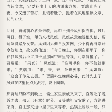
内读文章，定要补出十天的功课来方罢。贾瑞直冻了一
夜，今又遭了苦打，且饿着肚子，跪着在风地里读文章，
其苦万状。
此时，贾瑞前心犹是未改，再想不到是凤姐捉弄他。过后
两日，得了空，便仍来找凤姐。凤姐故意抱怨他失信，贾
瑞急得赌身发誓。凤姐因见他自投罗网，少不得再寻别计
令他知改，故又约他道：“今日晚上，你别在那里了。你
在我这房后小过道子里那间空屋里等我，可别冒撞了。”
贾瑞道：“果真？”凤姐道：“谁可哄你！你不信就别
来。”贾瑞道：“来，来，来，死也要来！”凤姐道：
“这会子你先去罢。”贾瑞料定晚间必妥，此时先去了。
凤姐在这里便点兵派将，设下圈套。
那贾瑞只盼不到晚上，偏生家里亲戚又来了，直等吃了晚
饭才去，那天已有掌灯时分。又等他祖父安歇了，方溜进
荣府，直往那夹道中屋子里来等着，热锅上蚂蚁一般，只