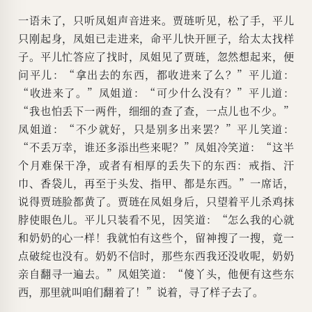
一语未了，只听凤姐声音进来。贾琏听见，松了手，平儿
只刚起身，凤姐已走进来，命平儿快开匣子，给太太找样
子。平儿忙答应了找时，凤姐见了贾琏，忽然想起来，便
问平儿：“拿出去的东西，都收进来了么？”平儿道：
“收进来了。”凤姐道：“可少什么没有？”平儿道：
“我也怕丢下一两件，细细的查了查，一点儿也不少。”
凤姐道：“不少就好，只是别多出来罢？”平儿笑道：
“不丢万幸，谁还多添出些来呢？”凤姐冷笑道：“这半
个月难保干净，或者有相厚的丢失下的东西：戒指、汗
巾、香袋儿，再至于头发、指甲、都是东西。”一席话，
说得贾琏脸都黄了。贾琏在凤姐身后，只望着平儿杀鸡抹
脖使眼色儿。平儿只装看不见，因笑道：“怎么我的心就
和奶奶的心一样！我就怕有这些个，留神搜了一搜，竟一
点破绽也没有。奶奶不信时，那些东西我还没收呢，奶奶
亲自翻寻一遍去。”凤姐笑道：“傻丫头，他便有这些东
西，那里就叫咱们翻着了！”说着，寻了样子去了。