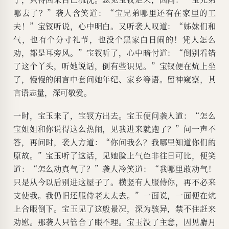
哪去了？”袭人含笑道：“宝兄弟哪里还有在家里的工
夫！”宝钗听说，心中明白。又听袭人叹道：“姊妹们和
气，也有个分寸礼节，也没个黑家白日闹的！凭人怎么
劝，都是耳旁风。”宝钗听了，心中暗忖道：“倒别看错
了这个丫头，听她说话，倒有些识见。”宝钗便在炕上坐
了，慢慢的闲言中套问她年纪、家乡等语。留神窥察，其
言语志量，深可敬爱。
一时，宝玉来了，宝钗方出去。宝玉便问袭人道：“怎么
宝姐姐和你说得这么热闹，见我进来就跑了？”问一声不
答，再问时，袭人方道：“你问我么？我哪里知道你们的
原故。”宝玉听了这话，见她脸上气色非往日可比，便笑
道：“怎么动真气了？”袭人冷笑道：“我哪里敢动气！
只是从今以后别进这屋子了。横竖有人服侍你，再不必来
支使我。我仍旧还服侍老太太去。”一面说，一面便在炕
上合眼倒下。宝玉见了这般景况，深为骇异，禁不住赶来
劝慰。那袭人只管合了眼不理。宝玉没了主意，因见麝月