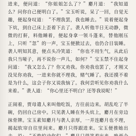
进来，便问道：“你姐姐怎么了？”麝月道：“我知道
么？问你自己便明白了。”宝玉听说，呆了一回，自觉无
趣，便起身叹道：“不理我罢，我也睡去。”说着便起身
下炕，到自己床上歪着下去了。袭人听他半日无动静，微
微的打鼾，料他睡着，便起身拿一领斗蓬来，替他刚压
上，只听“忽”的一声，宝玉便掀过去，也仍合目装睡。
袭人明知其意，便点头冷笑道：“你也不用生气，从此后
我只当哑子，再不说你一声儿，如何？”宝玉禁不住起身
问道：“我又怎么了？你又劝我。你劝我也罢了，才刚又
没见你劝我，一进来你就不理我，赌气睡了。我还摸不着
是为什么，这会子你又说我恼了。我何尝听见你劝我什么
来着。”袭人道：“你心里还不明白？还等我说呢！”
正闹着，贾母遣人来叫他吃饭，方往前边来。胡乱吃了半
碗，仍回自己房中。只见袭人睡在外头炕上，麝月在旁边
抹骨牌。宝玉素知麝月与袭人亲厚，一并连麝月也不理，
揭起软帘自往里间来。麝月只得跟进来。宝玉便推她出
去，说：“不敢惊动你们。”麝月只得笑着出来，唤两个