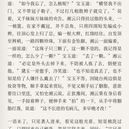
道：“如今我忘了，怎么梳呢？”宝玉道：“横竖我不出
门，又不带冠子勒子，不过打几根散辫子就完了。”说
着，又千妹妹万妹妹的央告。湘云只得扶过他的头来，一
一梳篦。在家不戴冠，并不总角，只将四围短发编成小
辫，往顶心发上归了总，编一根大辫，红绦结住。自发顶
至辫梢，一路四颗珍珠，下面有金坠脚。湘云一面编着，
一面说道：“这珠子只三颗了，这一颗不是的。我记得是
一样的，怎么少了一颗？”宝玉道：“丢了一颗。”湘云
道：“必定是外头去掉下来，不防被人拣了去，倒便宜
他。”黛玉一旁盥手，冷笑道：“也不知是真丢了，也不
知是给了人镶什么戴去了！”宝玉不答。因镜台两边俱是
妆奁等物，顺手拿起来赏玩，不觉又顺手拈了胭脂，意欲
要往口里送，又怕史湘云说。正犹豫间，湘云果在身后看
见，一手掠着辫子，便伸手来“拍”的一下，从手中将胭
脂打落，说道：“这不长进的毛病儿，多早晚才改！”
一语未了，只见袭人进来，看见这般光景，知是梳洗过
了，只得回来自己梳洗。忽见宝钗走来，因问：“宝兄弟