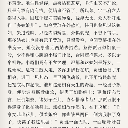
不羡爱。她生性轻浮，最喜拈花惹草，多浑虫又不理论，
只是有酒有肉有钱，便诸事不管了，所以荣、宁二府之人
都得入手。因这个媳妇美貌异常，轻浮无比，众人都呼她
作“多姑娘儿”。如今贾琏在外熬煎，往日也曾见过这媳
妇，失过魂魄，只是内惧娇妻，外惧娈宠，不曾下得手。
那多姑娘儿也曾有意于贾琏，只恨没空，今闻贾琏挪在外
书房来，她便没事也走两趟去招惹。惹得贾琏似饥鼠一
般，少不得和心腹的小厮们计议，合同遮掩谋求，多以金
帛相许。小厮们焉有不允之理，况都和这媳妇是好友，一
说便成。是夜二鼓人定，多浑虫醉昏在炕，贾琏便溜了来
相会。进门一见其态，早已魄飞魂散，也不用情谈款叙，
便宽衣动作起来。谁知这媳妇有天生的奇趣，一经男子挨
身，便觉遍身筋骨瘫软，使男子如卧绵上；更兼淫态浪
言，压倒娼妓，诸男子至此，岂有惜命者哉！那贾琏恨不
得连身子化在她身上。那媳妇故作浪语，在下说道：“你
家女儿出花儿，供着娘娘，你也该忌两日，倒为我脏了身
子，快离了我这里罢！”贾琏一面大动，一面喘吁吁答