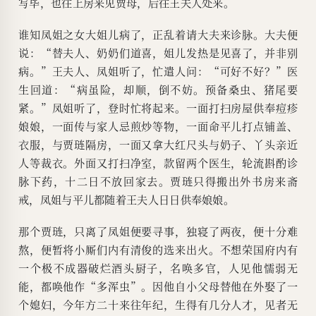
写毕，也往上房来见贾母，后往王夫人处来。
谁知凤姐之女大姐儿病了，正乱着请大夫来诊脉。大夫便
说：“替夫人、奶奶们道喜，姐儿发热是见喜了，并非别
病。”王夫人、凤姐听了，忙遣人问：“可好不好？”医
生回道：“病虽险，却顺，倒不妨。预备桑虫、猪尾要
紧。”凤姐听了，登时忙将起来。一面打扫房屋供奉痘疹
娘娘，一面传与家人忌煎炒等物，一面命平儿打点铺盖、
衣服，与贾琏隔房，一面又拿大红尺头与奶子、丫头亲近
人等裁衣。外面又打扫净室，款留两个医生，轮流斟酌诊
脉下药，十二日不放回家去。贾琏只得搬出外书房来斋
戒，凤姐与平儿都随着王夫人日日供奉娘娘。
那个贾琏，只离了凤姐便要寻事，独寝了两夜，便十分难
熬，便暂将小厮们内有清俊的选来出火。不想荣国府内有
一个极不成器破烂酒头厨子，名唤多官，人见他懦弱无
能，都唤他作“多浑虫”。因他自小父母替他在外娶了一
个媳妇，今年方二十来往年纪，生得有几分人才，见者无