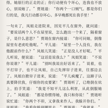
得。她原行的正走的正；你行动便有个坏心，连我也不放
心，别说她了。”贾琏道：“你两个一口贼气。都是你们
行的是，我凡行动都存坏心。多早晚都死在我手里！”
一句未了，凤姐走进院来，因见平儿在窗外，就问道：
“要说话两个人不在屋里说，怎么跑出一个来了，隔着窗
子，是什么意思？”贾琏在窗内接道：“你可问她，倒像
屋里有老虎吃他呢。”平儿道：“屋里一个人没有，我在
他跟前作什么？”凤姐儿笑道：“正是没人才好呢。”平
儿听说，便说道：“这话是说我么？”凤姐笑道：“不说
你说谁？”平儿道：“别叫我说出好话来了。”说着，也
不打帘子，也不让凤姐，自己先摔帘子进来，往那边去
了。凤姐自掀帘子进来，说道：“平儿疯魔了。这蹄子认
真要降伏我，仔细你的皮要紧！”贾琏听了，已绝倒在炕
上，拍手笑道：“我竟不知平儿这么利害，从此倒服她
了。”凤姐道：“都是你惯得她，我只和你说！”贾琏听
说忙道：“你两个不卯，又拿我来作人。我躲开你们。”
凤姐道：“我看你躲到哪里去。”贾琏道：“我就来。”