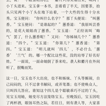
小丫头进来。宝玉拿一本书，歪着看了半天，因要茶，抬
头只见两个小丫头在地下站着，一个大些的生得十分水
秀。宝玉便问：“你叫什么名字？”那丫头便说：“叫蕙
香。”宝玉便问：“是谁起的？”蕙香道：“我原叫芸香
的，是花大姐姐改了蕙香。”宝玉道：“正经该叫‘晦
气’罢了，什么蕙香呢！”又问：“你姊妹几个？”蕙香
道：“四个。”宝玉道：“你第几？”蕙香道：“第
四。”宝玉道：“明儿就叫‘四儿’，不必什么‘蕙
香’‘兰气’的。哪一个配比这些花，没的玷辱了好名好
姓。”一面说，一面命她倒了茶来吃。袭人和麝月在外间
听了，抿嘴而笑。
这一日，宝玉也不大出房，也不和姊妹、丫头等厮闹，自
己闷闷的，只不过拿书解闷，或弄笔墨；也不使唤众人，
只叫四儿答应。谁知这个四儿是个聪敏乖巧不过的丫头，
见宝玉用她，她变尽方法笼络宝玉。至晚饭后，宝玉因吃
了两杯酒，眼饧耳热之际，若往日，则有袭人等，大家喜