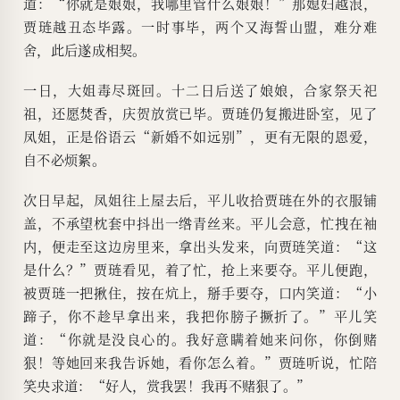
道：“你就是娘娘，我哪里管什么娘娘！”那媳妇越浪，
贾琏越丑态毕露。一时事毕，两个又海誓山盟，难分难
舍，此后遂成相契。
一日，大姐毒尽斑回。十二日后送了娘娘，合家祭天祀
祖，还愿焚香，庆贺放赏已毕。贾琏仍复搬进卧室，见了
凤姐，正是俗语云“新婚不如远别”，更有无限的恩爱，
自不必烦絮。
次日早起，凤姐往上屋去后，平儿收拾贾琏在外的衣服铺
盖，不承望枕套中抖出一绺青丝来。平儿会意，忙拽在袖
内，便走至这边房里来，拿出头发来，向贾琏笑道：“这
是什么？”贾琏看见，着了忙，抢上来要夺。平儿便跑，
被贾琏一把揪住，按在炕上，掰手要夺，口内笑道：“小
蹄子，你不趁早拿出来，我把你膀子撅折了。”平儿笑
道：“你就是没良心的。我好意瞒着她来问你，你倒赌
狠！等她回来我告诉她，看你怎么着。”贾琏听说，忙陪
笑央求道：“好人，赏我罢！我再不赌狠了。”