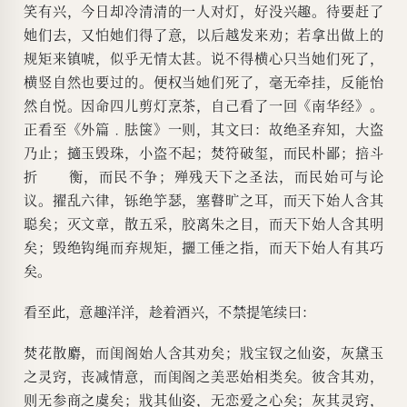
笑有兴，今日却冷清清的一人对灯，好没兴趣。待要赶了
她们去，又怕她们得了意，以后越发来劝；若拿出做上的
规矩来镇唬，似乎无情太甚。说不得横心只当她们死了，
横竖自然也要过的。便权当她们死了，毫无牵挂，反能怡
然自悦。因命四儿剪灯烹茶，自己看了一回《南华经》。
正看至《外篇﹒胠箧》一则，其文曰：故绝圣弃知，大盗
乃止；擿玉毁珠，小盗不起；焚符破玺，而民朴鄙；掊斗
折 衡，而民不争；殚残天下之圣法，而民始可与论
议。擢乱六律，铄绝竽瑟，塞瞽旷之耳，而天下始人含其
聪矣；灭文章，散五采，胶离朱之目，而天下始人含其明
矣；毁绝钩绳而弃规矩，攦工倕之指，而天下始人有其巧
矣。
看至此，意趣洋洋，趁着酒兴，不禁提笔续曰：
焚花散麝，而闺阁始人含其劝矣；戕宝钗之仙姿，灰黛玉
之灵窍，丧减情意，而闺阁之美恶始相类矣。彼含其劝，
则无参商之虞矣；戕其仙姿，无恋爱之心矣；灰其灵窍，