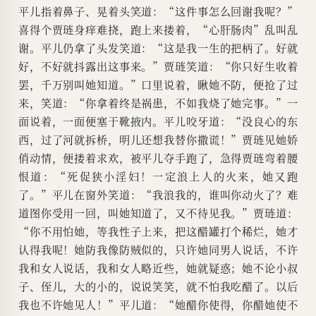
平儿指着鼻子、晃着头笑道：“这件事怎么回谢我呢？”
喜得个贾琏身痒难挠，跑上来搂着，“心肝肠肉”乱叫乱
谢。平儿仍拿了头发笑道：“这是我一生的把柄了。好就
好，不好就抖露出这事来。”贾琏笑道：“你只好生收着
罢，千万别叫她知道。”口里说着，瞅她不防，便抢了过
来，笑道：“你拿着终是祸患，不如我烧了她完事。”一
面说着，一面便塞于靴掖内。平儿咬牙道：“没良心的东
西，过了河就拆桥，明儿还想我替你撒谎！”贾琏见她娇
俏动情，便搂着求欢，被平儿夺手跑了，急得贾琏弯着腰
恨道：“死促狭小淫妇！一定浪上人的火来，她又跑
了。”平儿在窗外笑道：“我浪我的，谁叫你动火了？难
道图你受用一回，叫她知道了，又不待见我。”贾琏道：
“你不用怕她，等我性子上来，把这醋罐打个稀烂，她才
认得我呢！她防我像防贼似的，只许她同男人说话，不许
我和女人说话，我和女人略近些，她就疑惑；她不论小叔
子、侄儿，大的小的，说说笑笑，就不怕我吃醋了。以后
我也不许她见人！”平儿道：“她醋你使得，你醋她使不