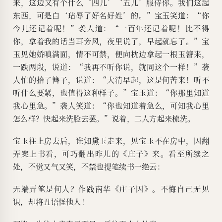
来，这边又有个什么‘四儿’‘五儿’服侍你。我们这起
东西，可是白‘玷辱了好名好姓’的。”宝玉笑道：“你
今儿还记着呢！”袭人道：“一百年还记着呢！比不得
你，拿着我的话当耳旁风，夜里说了，早起就忘了。”宝
玉见她娇嗔满面，情不可禁，便向枕边拿起一根玉簪来，
一跌两段，说道：“我再不听你说，就同这个一样！”袭
人忙的拾了簪子，说道：“大清早起，这是何苦来！听不
听什么要紧，也值得这种样子。”宝玉道：“你那里知道
我心里急。”袭人笑道：“你也知道着急么，可知我心里
怎么样？快起来洗脸去罢。”说着，二人方起来梳洗。
宝玉往上房去后，谁知黛玉走来，见宝玉不在房中，因翻
弄案上书看，可巧翻出昨儿的《庄子》来。看至所续之
处，不觉又气又笑，不禁也提笔续书一绝云：
无端弄笔是何人？作践南华《庄子因》。不悔自己无见
识，却将丑语怪他人！