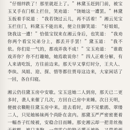
“仔细绊跌了！那里就赶上了。”林黛玉赶到门前，被宝
玉叉手在门框上拦住，笑劝道：“饶她这一遭罢。”林黛
玉扳着手说道﹕“我若饶过云儿，再不活着！”湘云见宝
玉拦住门，料黛玉不能出来，便立住脚笑道：“好姐姐，
饶我这一遭！”恰值宝钗来在湘云身后，也笑道：“我劝
你两个看宝兄弟分上，都丢开手罢！”黛玉道：“我不
依。你们是一气的，都戏弄我不成！”宝玉劝道：“谁敢
戏弄你？你不打趣她，她焉敢说你！”四人正难分解，有
人来请吃饭，方往前边来。那天早又掌灯时分，王夫人、
李纨、凤姐、迎、探、惜等都往贾母这边来，大家闲话了
一回，各自归寝。
湘云仍往黛玉房中安歇。宝玉送她二人到房，那天已二更
多时，袭人来催了几次，方回自己房中来睡。次日天明，
便披衣靸鞋往黛玉房中来。进去看时，却不见紫鹃、翠缕
二人，只见她姊妹两个尚卧在衾内。那黛玉严严密密裹着
一幅杏子红绫被，安稳合目而睡。那史湘云却一把青丝拖
于枕畔，被只齐胸，一弯雪白的膀子撂于被外，又带着两