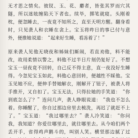
无才思之情矣。彼钗、玉、花、麝者，皆张其罗而穴其
隧，所以迷眩缠陷天下者也。续毕，掷笔就寝。头刚着
枕，便忽睡去，一夜竟不知所之，直至天明方醒。翻身看
时，只见袭人和衣睡在衾上。宝玉将昨日的事已付与意
外，便推她说道：“起来好生睡，看冻着了！”
原来袭人见他无晓夜和姊妹们厮闹，若直劝他，料不能
改，故用柔情以警之，料他不过半日片刻仍复好了。不想
宝玉一昼夜竟不回转，自己反不得主意，直一夜没好生睡
得。今忽见宝玉如此，料他心意回转，便越性不睬他。宝
玉见她不应，便伸手替她解衣，刚解开了钮子，被袭人将
手推开，又自扣了。宝玉无法，只得拉她的手笑道：“你
到底怎么了？”连问几声，袭人睁眼说道：“我也不怎么
着。你睡醒了，你自过那边房里去梳洗，再迟了就赶不上
了。”宝玉道：“我过哪里去？”袭人冷笑道：“你问
我，我知道？你爱往哪里去，就往哪里去。从今咱们两个
丢开手，省得鸡声鹅斗的，叫别人笑。横竖那边腻了过