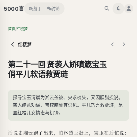
言
5000
热门
讨论
/
首页
红楼梦
红楼梦
第二十一回 贤袭人娇嗔箴宝玉
俏平儿软语救贾琏
探寻宝玉清晨为湘云盖被、央求梳头，又因胭脂挨说。
袭人醋意劝诫，宝钗暗赞其识见。平儿巧言救贾琏，尽
显红楼儿女情态与机锋。
话说史湘云跑了出来，怕林黛玉赶上，宝玉在后忙说：