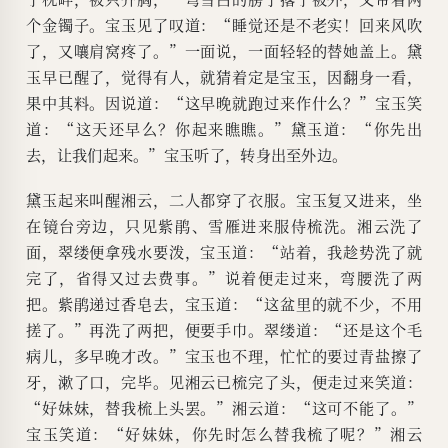
个金镯子。宝玉见了叹道：“睡觉还是不老实！回来风吹
了，又嚷肩窝疼了。”一面说，一面轻轻的替她盖上。黛
玉早已醒了，觉得有人，就猜着定是宝玉，因翻身一看，
果中其料。因说道：“这早晚就跑过来作什么？”宝玉笑
道：“这天还早么？你起来瞧瞧。”黛玉道：“你先出
去，让我们起来。”宝玉听了，转身出至外边。
黛玉起来叫醒湘云，二人都穿了衣服。宝玉复又进来，坐
在镜台旁边，只见紫鹃、雪雁进来服侍梳洗。湘云洗了
面，翠缕便拿残水要泼，宝玉道：“站着，我趁势洗了就
完了，省得又过去费事。”说着便走过来，弯腰洗了两
把。紫鹃递过香皂去，宝玉道：“这盆里的就不少，不用
搓了。”再洗了两把，便要手巾。翠缕道：“还是这个毛
病儿，多早晚才改。”宝玉也不理，忙忙的要过青盐擦了
牙，漱了口，完毕。见湘云已梳完了头，便走过来笑道：
“好妹妹，替我梳上头罢。”湘云道：“这可不能了。”
宝玉笑道：“好妹妹，你先时怎么替我梳了呢？”湘云