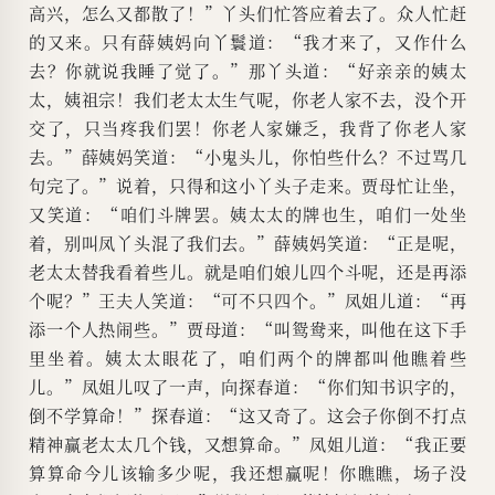
高兴，怎么又都散了！”丫头们忙答应着去了。众人忙赶
的又来。只有薛姨妈向丫鬟道：“我才来了，又作什么
去？你就说我睡了觉了。”那丫头道：“好亲亲的姨太
太，姨祖宗！我们老太太生气呢，你老人家不去，没个开
交了，只当疼我们罢！你老人家嫌乏，我背了你老人家
去。”薛姨妈笑道：“小鬼头儿，你怕些什么？不过骂几
句完了。”说着，只得和这小丫头子走来。贾母忙让坐，
又笑道：“咱们斗牌罢。姨太太的牌也生，咱们一处坐
着，别叫凤丫头混了我们去。”薛姨妈笑道：“正是呢，
老太太替我看着些儿。就是咱们娘儿四个斗呢，还是再添
个呢？”王夫人笑道：“可不只四个。”凤姐儿道：“再
添一个人热闹些。”贾母道：“叫鸳鸯来，叫他在这下手
里坐着。姨太太眼花了，咱们两个的牌都叫他瞧着些
儿。”凤姐儿叹了一声，向探春道：“你们知书识字的，
倒不学算命！”探春道：“这又奇了。这会子你倒不打点
精神赢老太太几个钱，又想算命。”凤姐儿道：“我正要
算算命今儿该输多少呢，我还想赢呢！你瞧瞧，场子没