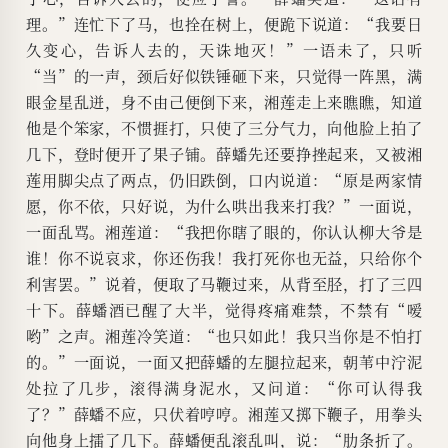
理。”连忙下了马，也拴在树上，便跪下说道：“我要日
久变心，告诉人去的，天诛地灭！”一语未了，只听
“当”的一声，颈后好似铁锤砸下来，只觉得一阵黑，满
眼金星乱迸，身不由己便倒下来，湘莲走上来瞧瞧，知道
他是个笨家，不惯捱打，只使了三分气力，向他脸上拍了
几下，登时便开了果子铺。薛蟠先还要挣挫起来，又被湘
莲用脚尖点了两点，仍旧跌倒，口内说道：“原是两家情
愿，你不依，只好说，为什么哄出我来打我？”一面说，
一面乱骂。湘莲道：“我把你瞎了眼的，你认认柳大爷是
谁！你不说哀求，你还伤我！我打死你也无益，只给你个
利害罢。”说着，便取了马鞭过来，从背至胫，打了三四
十下。薛蟠酒已醒了大半，觉得疼痛难禁，不禁有“嗳
哟”之声。湘莲冷笑道：“也只如此！我只当你是不怕打
的。”一面说，一面又把薛蟠的左腿拉起来，朝苇中泞泥
处拉了几步，滚得满身泥水，又问道：“你可认得我
了？”薛蟠不应，只伏着哼哼。湘莲又掷下鞭子，用拳头
向他身上擂了几下。薛蟠便乱滚乱叫，说：“肋条折了。