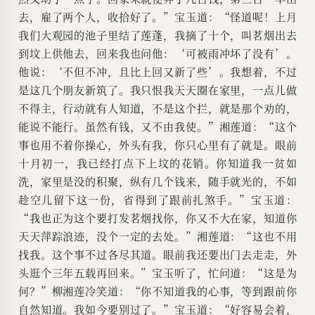
去，雇了两个人，收拾好了。”宝玉道：“怪道呢！上月
我们大观园的池子里结了莲蓬，我摘了十个，叫茗烟出去
到坟上供他去，回来我也问他：‘可被雨冲坏了没有’。
他说：‘不但不冲，且比上回又新了些’。我想着，不过
是这几个朋友新筑了。我只恨我天天圈在家里，一点儿做
不得主，行动就有人知道，不是这个拦，就是那个劝的，
能说不能行。虽然有钱，又不由我使。”湘莲道：“这个
事也用不着你操心，外头有我，你只心里有了就是。眼前
十月初一，我已经打点下上坟的花销。你知道我一贫如
洗，家里是没的积聚，纵有几个钱来，随手就光的，不如
趁空儿留下这一份，省得到了跟前扎煞手。”宝玉道：
“我也正为这个要打发茗烟找你，你又不大在家，知道你
天天萍踪浪迹，没个一定的去处。”湘莲道：“这也不用
找我。这个事不过各尽其道。眼前我还要出门去走走，外
头逛个三年五载再回来。”宝玉听了，忙问道：“这是为
何？”柳湘莲冷笑道：“你不知道我的心事，等到跟前你
自然知道。我如今要别过了。”宝玉道：“好容易会着，