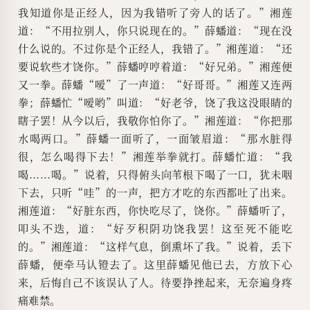
我知道你是正经人，因为我错听了旁人的话了。”湘莲
道：“不用拉别人，你只说现在的。”薛蟠道：“现在没
什么说的。不过你是个正经人，我错了。”湘莲道：“还
要说软些才饶你。”薛蟠哼哼着道：“好兄弟。”湘莲便
又一拳。薛蟠“嗳”了一声道：“好哥哥。”湘莲又连两
拳；薛蟠忙“嗳哟”叫道：“好老爷，饶了我这没眼睛的
瞎子罢！从今以后，我敬你怕你了。”湘莲道：“你把那
水喝两口。”薛蟠一面听了，一面皱眉道：“那水脏得
很，怎么喝得下去！”湘莲举拳就打。薛蟠忙道：“我
喝......喝。”说着，只得俯头向苇根下喝了一口，犹未咽
下去，只听“哇”的一声，把方才吃的东西都吐了出来。
湘莲道：“好脏东西，你快吃尽了，饶你。”薛蟠听了，
叩头不迭，道：“好歹积阴功饶我罢！这至死不能吃
的。”湘莲道：“这样气息，倒熏坏了我。”说着，丢下
薛蟠，便牵马认镫去了。这里薛蟠见他已去，方放下心
来，后悔自己不该误认了人。待要挣挫起来，无奈遍身疼
痛难禁。