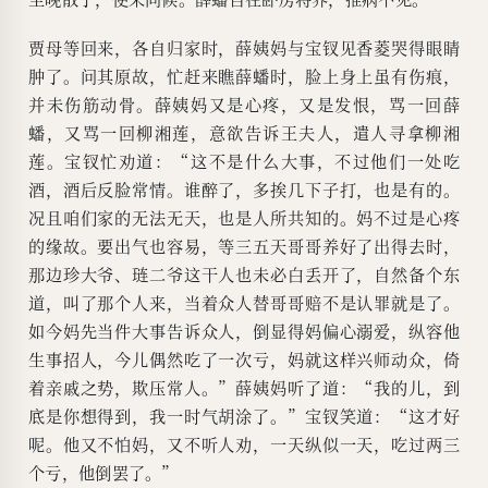
贾母等回来，各自归家时，薛姨妈与宝钗见香菱哭得眼睛
肿了。问其原故，忙赶来瞧薛蟠时，脸上身上虽有伤痕，
并未伤筋动骨。薛姨妈又是心疼，又是发恨，骂一回薛
蟠，又骂一回柳湘莲，意欲告诉王夫人，遣人寻拿柳湘
莲。宝钗忙劝道：“这不是什么大事，不过他们一处吃
酒，酒后反脸常情。谁醉了，多挨几下子打，也是有的。
况且咱们家的无法无天，也是人所共知的。妈不过是心疼
的缘故。要出气也容易，等三五天哥哥养好了出得去时，
那边珍大爷、琏二爷这干人也未必白丢开了，自然备个东
道，叫了那个人来，当着众人替哥哥赔不是认罪就是了。
如今妈先当件大事告诉众人，倒显得妈偏心溺爱，纵容他
生事招人，今儿偶然吃了一次亏，妈就这样兴师动众，倚
着亲戚之势，欺压常人。”薛姨妈听了道：“我的儿，到
底是你想得到，我一时气胡涂了。”宝钗笑道：“这才好
呢。他又不怕妈，又不听人劝，一天纵似一天，吃过两三
个亏，他倒罢了。”