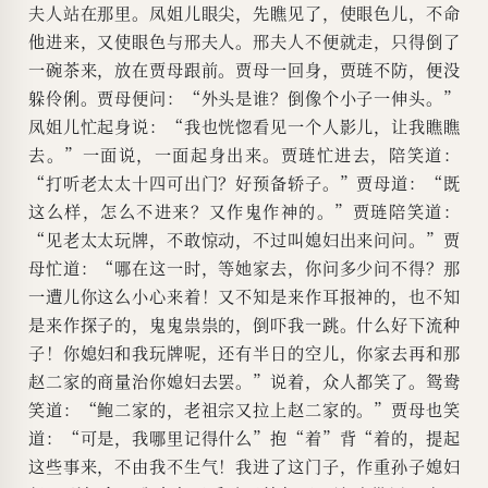
夫人站在那里。凤姐儿眼尖，先瞧见了，使眼色儿，不命
他进来，又使眼色与邢夫人。邢夫人不便就走，只得倒了
一碗茶来，放在贾母跟前。贾母一回身，贾琏不防，便没
躲伶俐。贾母便问：“外头是谁？倒像个小子一伸头。”
凤姐儿忙起身说：“我也恍惚看见一个人影儿，让我瞧瞧
去。”一面说，一面起身出来。贾琏忙进去，陪笑道：
“打听老太太十四可出门？好预备轿子。”贾母道：“既
这么样，怎么不进来？又作鬼作神的。”贾琏陪笑道：
“见老太太玩牌，不敢惊动，不过叫媳妇出来问问。”贾
母忙道：“哪在这一时，等她家去，你问多少问不得？那
一遭儿你这么小心来着！又不知是来作耳报神的，也不知
是来作探子的，鬼鬼祟祟的，倒吓我一跳。什么好下流种
子！你媳妇和我玩牌呢，还有半日的空儿，你家去再和那
赵二家的商量治你媳妇去罢。”说着，众人都笑了。鸳鸯
笑道：“鲍二家的，老祖宗又拉上赵二家的。”贾母也笑
道：“可是，我哪里记得什么”抱“着”背“着的，提起
这些事来，不由我不生气！我进了这门子，作重孙子媳妇