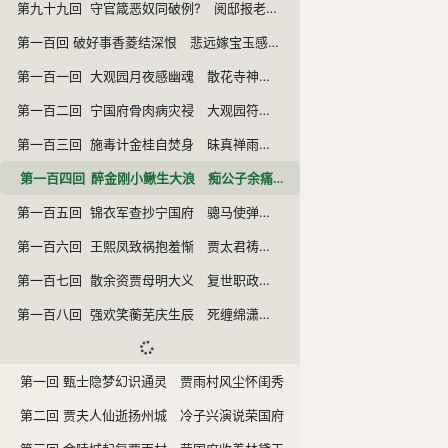
第九十九回 守官箴恶奴同破例? 阅邸报老舅自担惊
第一百回 破好事香菱结深恨 悲远嫁宝玉感离情
第一百一回 大观园月夜感幽魂 散花寺神签惊异兆
第一百二回 宁国府骨肉病灾祲 大观园符水驱妖孽
第一百三回 施毒计金桂自焚身 昧真禅雨村空遇旧
第一百四回 醉金刚小鳅生大浪 痴公子余痛触前情
第一百五回 锦衣军查抄宁国府 骢马使弹劾平安州
第一百六回 王熙凤致祸抱羞惭 贾太君祷天消祸患
第一百七回 散余资贾母明大义 复世职政老沐天恩
第一百八回 强欢笑蘅芜庆生辰 死缠绵潇湘闻鬼哭
第一回 甄士隐梦幻识通灵 贾雨村风尘怀闺秀
第二回 贾夫人仙逝扬州城 冷子兴演说荣国府