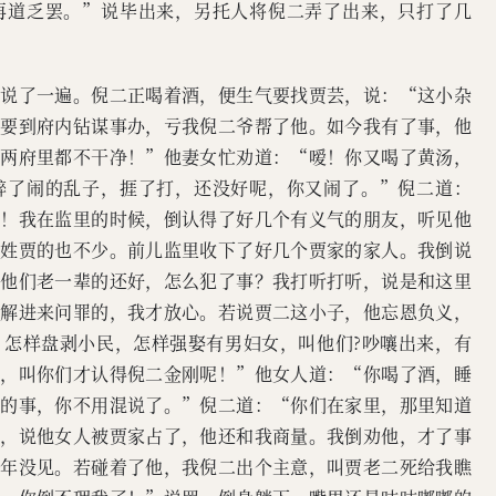
再道乏罢。”说毕出来，另托人将倪二弄了出来，只打了几
话说了一遍。倪二正喝着酒，便生气要找贾芸，说：“这小杂
，要到府内钻谋事办，亏我倪二爷帮了他。如今我有了事，他
连两府里都不干净！”他妻女忙劝道：“嗳！你又喝了黄汤，
醉了闹的乱子，捱了打，还没好呢，你又闹了。”倪二道：
头！我在监里的时候，倒认得了好几个有义气的朋友，听见他
省姓贾的也不少。前儿监里收下了好几个贾家的家人。我倒说
，他们老一辈的还好，怎么犯了事？我打听打听，说是和这里
，解进来问罪的，我才放心。若说贾二这小子，他忘恩负义，
，怎样盘剥小民，怎样强娶有男妇女，叫他们?吵嚷出来，有
来，叫你们才认得倪二金刚呢！”他女人道：“你喝了酒，睡
有的事，你不用混说了。”倪二道：“你们在家里，那里知道
张，说他女人被贾家占了，他还和我商量。我倒劝他，才了事
两年没见。若碰着了他，我倪二出个主意，叫贾老二死给我瞧