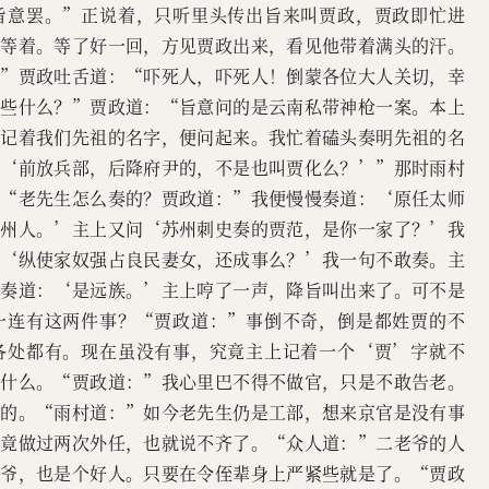
旨意罢。”正说着，只听里头传出旨来叫贾政，贾政即忙进
头等着。等了好一回，方见贾政出来，看见他带着满头的汗。
。”贾政吐舌道：“吓死人，吓死人！倒蒙各位大人关切，幸
了些什么？”贾政道：“旨意问的是云南私带神枪一案。本上
时记着我们先祖的名字，便问起来。我忙着磕头奏明先祖的名
：‘前放兵部，后降府尹的，不是也叫贾化么？’”那时雨村
：“老先生怎么奏的？贾政道：”我便慢慢奏道：‘原任太师
湖州人。’主上又问‘苏州刺史奏的贾范，是你一家了？’我
：‘纵使家奴强占良民妻女，还成事么？’我一句不敢奏。主
忙奏道：‘是远族。’主上哼了一声，降旨叫出来了。可不是
一连有这两件事？“贾政道：”事倒不奇，倒是都姓贾的不
各处都有。现在虽没有事，究竟主上记着一个‘贾’字就不
怕什么。“贾政道：”我心里巴不得不做官，只是不敢告老。
何的。“雨村道：”如今老先生仍是工部，想来京官是没有事
究竟做过两次外任，也就说不齐了。“众人道：”二老爷的人
老爷，也是个好人。只要在令侄辈身上严紧些就是了。“贾政