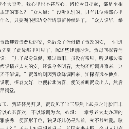
情不大查考，我心里也不甚放心。诸位今日提起，都是至相
奉规矩的事么？“众人道：”没听见别的，只有几位侍郎心里
怕什么，只要嘱咐那边令侄诸事留神就是了。“众人说毕，举
。贾政迎着请贾母的安，然后众子侄俱请了贾政的安，一同进
政先到了贾母那里拜见了，陈述些违别的话。贾母问探春消
还说：“儿子起身急促，难过重阳，虽没有亲见，听见那边亲
太都说请老太太的安。还说今冬明春，大约还可调进京来，这
时还不能调。”贾母始则因贾政降调回来，知探春远在他乡，
事说明，探春安好，也便转悲为喜，便笑着叫贾政出去。然后
拜祠堂。
宝玉、贾琏替另拜见。贾政见了宝玉果然比起身之时脸面丰
所以心甚喜欢，不以降调为念，心想：“幸亏老太太办理的
文雅俊秀，便喜形于色。独见环儿仍是先前，究不甚钟爱。歇
了一人？”王夫人知是想着黛玉。前因家书未报，今日又初到