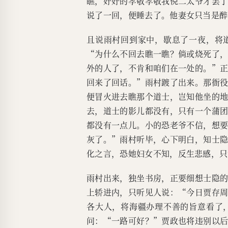
瞧，好好的孝敬孝敬我倪二太爷才罢
说了一回，便睡去了。他妻女只当是醉
且说雨村回到家中，歇息了一夜，将
“为什么不回去瞧一瞧？倘或烧死了
外的人了，不肯和咱们在一处的。”
回来了回话。”雨村踱了出来。那衙
便冒火进去瞧那个道士，岂知他坐的
去，道士的影儿都没有，只有一个蒲
都没有一点儿。小的恐老爷不信，想
灰了。”雨村听毕，心下明白，知士
化之言，恐她妇女不知，反生悲感，只
雨村出来，独坐书房，正要细想士隐
上轿进内，只听见人说：“今日贾存
各大人，将海疆办理不善的旨意看了
问：“一路可好？”贾政也将违别以