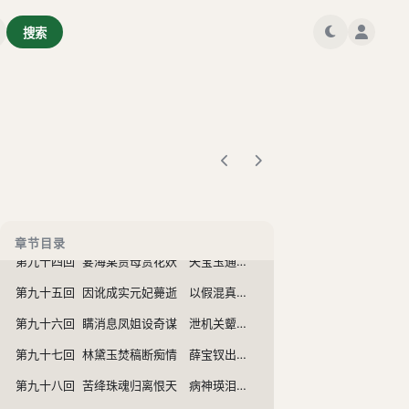
第八十六回 受私贿老官翻案牍 寄闲情淑女解琴书
搜索
第八十七回 感深秋抚琴悲往事 坐禅寂走火入邪魔
第八十八回 博庭欢宝玉赞孤儿 正家法贾珍鞭悍仆
第八十九回 人亡物在公子填词 蛇影杯弓颦卿绝粒
第九十回 失绵衣贫女耐嗷嘈 送果品小郎惊叵测
第九十一回 纵淫心宝蟾工设计 布疑阵宝玉妄谈禅
第九十二回 评女传巧姐慕贤良 玩母珠贾政参聚散
第九十三回 甄家仆投靠贾家门 水月庵掀翻风月岸
章节目录
第九十四回 宴海棠贾母赏花妖 失宝玉通灵知奇祸
第九十五回 因讹成实元妃薨逝 以假混真宝玉疯癫
第九十六回 瞒消息凤姐设奇谋 泄机关颦儿迷本性
第九十七回 林黛玉焚稿断痴情 薛宝钗出闺成大礼
第九十八回 苦绛珠魂归离恨天 病神瑛泪洒相思地