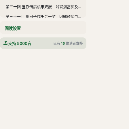
第三十回 宝钗借扇机带双敲 龄官划蔷痴及局外
第三十一回 撕扇子作千金一笑 因麒麟伏白首双星
第三十二回 诉肺腑心迷活宝玉 含耻辱情烈死金钏
阅读设置
第三十三回 手足耽耽小动唇舌 不肖种种大承笞挞
支持 5000言
已有
15
位读者支持
第三十四回 情中情因情感妹妹 错里错以错劝哥哥
第三十五回 白玉钏亲尝莲叶羹 黄金莺巧结梅花络
第三十六回 绣鸳鸯梦兆绛芸轩 识分定情悟梨香院
第三十七回 秋爽斋偶结海棠社 蘅芜苑夜拟菊花题
第三十八回 林潇湘魁夺菊花诗 薛蘅芜讽和螃蟹咏
第三十九回 村姥姥是信口开合 情哥哥偏寻根究底
第四十回 史太君两宴大观园 金鸳鸯三宣牙牌令
第四十一回 栊翠庵茶品梅花雪 怡红院劫遇母蝗虫
第四十二回 蘅芜君兰言解疑癖 潇湘子雅谑补余香