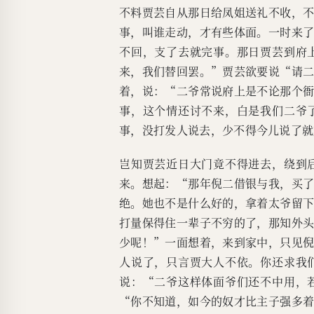
不料贾芸自从那日给凤姐送礼不收，
事，叫谁走动，才有些体面。一时来
不回，支了去就完事。那日贾芸到府
来，我们替回罢。”贾芸欲要说“请
着，说：“二爷常说府上是不论那个
事，这个情还讨不来，白是我们二爷
事，没打发人说去，少不得今儿说了就
岂知贾芸近日大门竟不得进去，绕到
来。想起：“那年倪二借银与我，买
绝。她也不是什么好的，拿着太爷留
打量保得住一辈子不穷的了，那知外
少呢！”一面想着，来到家中，只见
人说了，只言贾大人不依。你还求我
说：“二爷这样体面爷们还不中用，
“你不知道，如今的奴才比主子强多