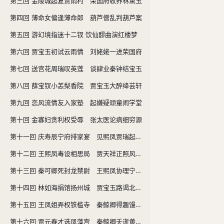
第三回 金陵城起复贾雨村 荣国府收养林黛玉
第四回 薄命女偏逢薄命郎 葫芦僧乱判葫芦案
第五回 游幻境指迷十二钗 饮仙醪曲演红楼梦
第六回 贾宝玉初试云雨情 刘姥姥一进荣国府
第七回 送宫花周瑞叹英莲 谈肆业秦钟结宝玉
第八回 薛宝钗小恙梨香院 贾宝玉大醉绛芸轩
第九回 恋风流情友入家塾 起嫌疑顽童闹学堂
第十回 金寡妇贪利权受辱 张太医论病细穷源
第十一回 庆寿辰宁府排家宴 见熙凤贾瑞起淫心
第十二回 王熙凤毒设相思局 贾天祥正照风月鉴
第十三回 秦可卿死封龙禁尉 王熙凤协理宁国府
第十四回 林如海捐馆扬州城 贾宝玉路谒北静王
第十五回 王凤姐弄权铁槛寺 秦鲸卿得趣馒头庵
第十六回 贾元春才选凤藻宫 秦鲸卿夭逝黄泉路