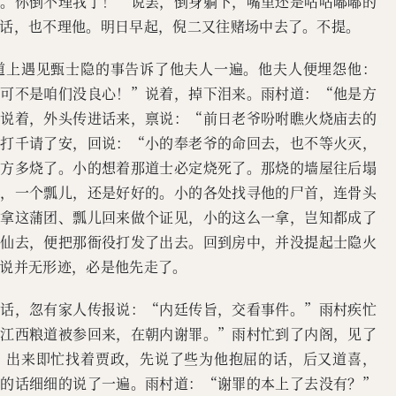
了。你倒不理我了！”说罢，倒身躺下，嘴里还是咕咕嘟嘟的
话，也不理他。明日早起，倪二又往赌场中去了。不提。
道上遇见甄士隐的事告诉了他夫人一遍。他夫人便埋怨他：
，可不是咱们没良心！”说着，掉下泪来。雨村道：“他是方
正说着，外头传进话来，禀说：“前日老爷吩咐瞧火烧庙去的
役打千请了安，回说：“小的奉老爷的命回去，也不等火灭，
地方多烧了。小的想着那道士必定烧死了。那烧的墙屋往后塌
团，一个瓢儿，还是好好的。小的各处找寻他的尸首，连骨头
要拿这蒲团、瓢儿回来做个证见，小的这么一拿，岂知都成了
隐仙去，便把那衙役打发了出去。回到房中，并没提起士隐火
说并无形迹，必是他先走了。
的话，忽有家人传报说：“内廷传旨，交看事件。”雨村疾忙
周江西粮道被参回来，在朝内谢罪。”雨村忙到了内阁，见了
，出来即忙找着贾政，先说了些为他抱屈的话，后又道喜，
后的话细细的说了一遍。雨村道：“谢罪的本上了去没有？”