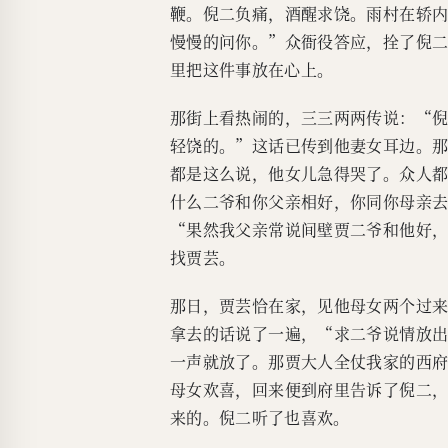
鞭。倪二负痛，酒醒求饶。雨村在轿
慢慢的问你。”众衙役答应，拴了倪
里把这件事放在心上。
那街上看热闹的，三三两两传说：“
轻饶的。”这话已传到他妻女耳边。
都是这么说，他女儿急得哭了。众人
什么二爷和你父亲相好，你同你母亲
“果然我父亲常说间壁贾二爷和他好
找贾芸。
那日，贾芸恰在家，见他母女两个过
拿去的话说了一遍，“求二爷说情放
一声就放了。那贾大人全仗我家的西
母女欢喜，回来便到府里告诉了倪二
来的。倪二听了也喜欢。