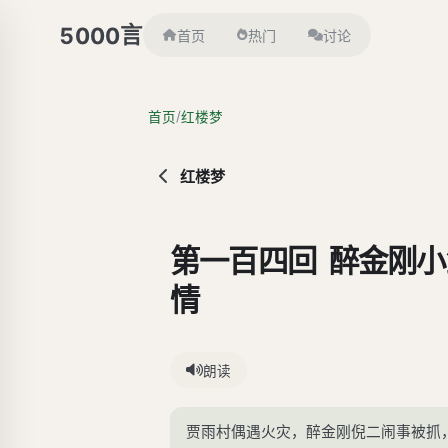
言
5000
首页
热门
讨论
/
首页
红楼梦
红楼梦
第一百四回 醉金刚
情
朗读
贾雨村偶遇火灾，醉金刚倪二闹事被抓