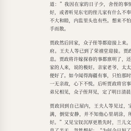
道：”我因在家的日子少，舍侄的事
好，或者听见东宅的侄儿家有什么不
不大和睦，内监里头也有些。想来不
手而散。
贾政然后回家，众子侄等都迎接上来
府。王夫人等已到了荣禧堂迎接。贾
息。贾政将许嫁探春的事都禀明了，
家的人来，说的极好。亲家老爷、太
便好了。如今闻得海疆有事，只怕那
一无亲故，心下不悦。后听贾政将官
弟兄相见，众子侄拜见，定了明日清晨
贾政回到自已屋内，王夫人等见过，
满，倒觉安静，并不知他心里胡涂，
好。”又见宝钗沉厚更胜先时，兰儿
息了半天，忽然想起：“为何今日短