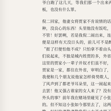
爷白跑了这几天，等我们那一个出来
板，也没有什么罪。
倪二回家，他妻女将贾家不肯说情的
种，没良心的东西！头里他没有饭吃
不管！好罢咧，若是我倪二闹出来，
便是这样有天没日头的，前儿可不是
“捱了打便怕他不成？只怕拿不着由
们说起来，不独是城内姓贾的多，外
这里的贾家小一辈子并奴才们虽不好
贾家是一家，都住在外省，审明白了
我便和几个朋友说他家怎样倚势欺人
了风声到了都老爷耳朵里，这一闹起
去罢！他又强占谁家的女人来了？没
外头的事？前年我在赌场里碰见了小
的。但不知这小张如今那里去了，这