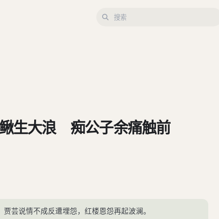
小鳅生大浪 痴公子余痛触前
，贾芸说情不成反遭埋怨，红楼恩怨再起波澜。