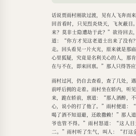
话说贾雨村刚欲过渡，见有人飞奔而
回首看时，只见烈炎烧天，飞灰蔽目
来？莫非士隐遭劫于此？”欲待回去
道：“你方才见这老道士出来了没有
走。回头看见一片火光，原来就是那
心里狐疑，究竟是名利关心的人，那
在与不在，即来回禀。”那人只得答应
雨村过河，仍自去查看，查了几处，
前呼后拥的走着。雨村坐在轿内，听
来，跪在轿前，禀道：“那人酒醉，
心，说小的打了他了。”雨村便道：
喝了酒不知退避，还敢撒赖！”那人
爷也管不得。”雨村怒道：“这人目
二。”雨村听了生气，叫人：“打这