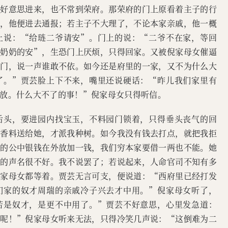
不好意思进来，也不常到荣府。那荣府的门上原看着主子的行
了，他便进去通报；若主子不大理了，不论本家亲戚，他一概
上说：“给琏二爷请安”。门上的说：“二爷不在家，等回
二奶奶的安”，生恐门上厌烦，只得回家。又被倪家母女催逼
衙门，说一声谁敢不依。如今还是府里的一家，又不为什么大
了。”贾芸脸上下不来，嘴里还说硬话：“昨儿我们家里有
放。什么大不了的事！”倪家母女只得听信。
后头，要进园内找宝玉，不料园门锁着，只得垂头丧气的回
了香料送给她，才派我种树。如今我没有钱去打点，就把我拒
下的公中银钱在外放加一钱，我们穷本家要借一两也不能。她
头的声名很不好。我不说罢了；若说起来，人命官司不知有多
倪家母女都等着。贾芸无言可支，便说道：“西府里已经打发
们家的奴才周瑞的亲戚冷子兴去才中用。”倪家母女听了，
若是奴才，是更不中用了。”贾芸不好意思，心里发急道：
着呢！”倪家母女听来无法，只得冷笑几声说：“这倒难为二