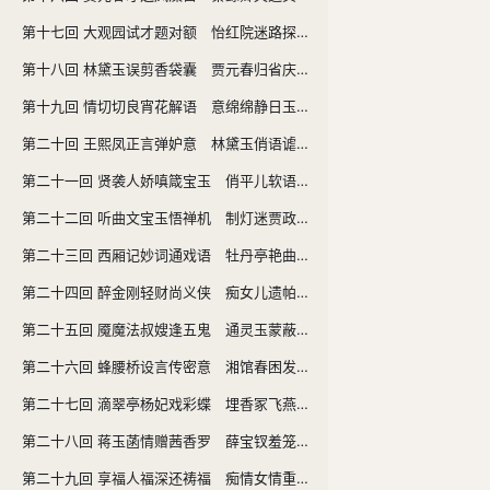
第十七回 大观园试才题对额 怡红院迷路探曲折
第十八回 林黛玉误剪香袋囊 贾元春归省庆元宵
第十九回 情切切良宵花解语 意绵绵静日玉生香
第二十回 王熙凤正言弹妒意 林黛玉俏语谑娇音
第二十一回 贤袭人娇嗔箴宝玉 俏平儿软语救贾琏
第二十二回 听曲文宝玉悟禅机 制灯迷贾政悲谶语
第二十三回 西厢记妙词通戏语 牡丹亭艳曲警芳心
第二十四回 醉金刚轻财尚义侠 痴女儿遗帕惹相思
第二十五回 魇魔法叔嫂逢五鬼 通灵玉蒙蔽遇双真
第二十六回 蜂腰桥设言传密意 湘馆春困发幽情
第二十七回 滴翠亭杨妃戏彩蝶 埋香冢飞燕泣残红
第二十八回 蒋玉菡情赠茜香罗 薛宝钗羞笼红麝串
第二十九回 享福人福深还祷福 痴情女情重愈斟情