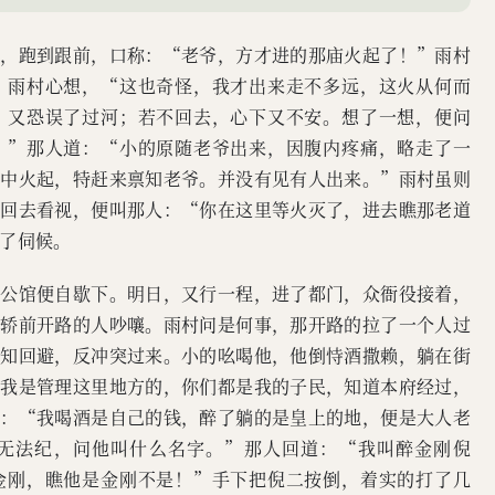
来，跑到跟前，口称：“老爷，方才进的那庙火起了！”雨村
。雨村心想，“这也奇怪，我才出来走不多远，这火从何而
，又恐误了过河；若不回去，心下又不安。想了一想，便问
？”那人道：“小的原随老爷出来，因腹内疼痛，略走了一
庙中火起，特赶来禀知老爷。并没有见有人出来。”雨村虽则
肯回去看视，便叫那人：“你在这里等火灭了，进去瞧那老道
了伺候。
遇公馆便自歇下。明日，又行一程，进了都门，众衙役接着，
见轿前开路的人吵嚷。雨村问是何事，那开路的拉了一个人过
不知回避，反冲突过来。小的吆喝他，他倒恃酒撒赖，躺在街
“我是管理这里地方的，你们都是我的子民，知道本府经过，
道：“我喝酒是自己的钱，醉了躺的是皇上的地，便是大人老
无法纪，问他叫什么名字。”那人回道：“我叫醉金刚倪
金刚，瞧他是金刚不是！”手下把倪二按倒，着实的打了几