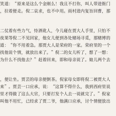
内笑道：“原来是这么个金刚么！我且不打你，叫人带进衙门
二，拉着便走。倪二哀求，也不中用。雨村进内复旨回曹，那
倪二仗着有些力气，恃酒讹人，今儿碰在贾大人手里，只怕不
那夜果等倪二不见回家，他女儿便到各处赌场寻觅，那赌博的
都道：“你不用着急。那贾大人是荣府的一家。荣府里的一个
去找他说个情，就放出来了。”倪二的女儿听了，想了一想：
，为什么不找他去？”赶着回来，即和母亲说了。娘儿两个去
来，便让坐。贾芸的母亲便倒茶。倪家母女即将倪二被贾大人
出来”。贾芸一口应承，说：“这算不得什么，我到西府里说
府里才得做了这么大官，只要打发个人去一说就完了。”倪家
，叫他不用忙，已经求了贾二爷，他满口应承，讨个情便放出