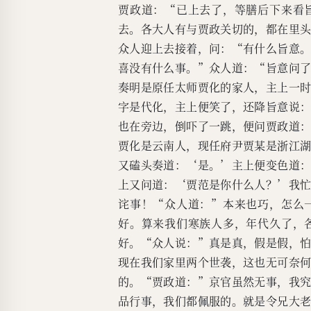
贾政道：“已上去了，等膳后下来看
去。各大人有与贾政关切的，都在里
众人迎上去接着，问：“有什么旨意
喜没有什么事。”众人道：“旨意问
奏明是原任太师贾化的家人，主上一
字是代化，主上便笑了，还降旨意说
也在旁边，倒吓了一跳，便问贾政道
贾化是云南人，现任府尹贾某是浙江
又磕头奏道：‘是。’主上便变色道
上又问道：‘贾范是你什么人？’我
诧事！“众人道：”本来也巧，怎么
好。算来我们寒族人多，年代久了，
好。“众人说：”真是真，假是假，
现在我们家里两个世袭，这也无可奈
的。“贾政道：”京官虽然无事，我
品行事，我们都佩服的。就是令兄大